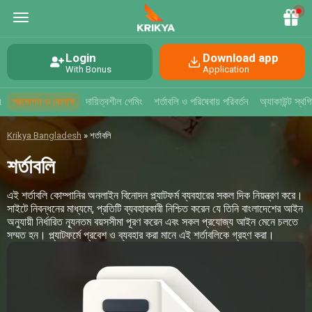
Login
Download app
With Bonus
Application
ন
প্রমোশন ও বোনাস
দায়িত্বশীল গেমিং
শর্তাবলি ও পরিষেবায় পরিবর্তন
অ্যাকাউন্ট স্
Krikya Bangladesh
»
শর্তাবলি
শর্তাবলি
এই শর্তাবলি কোম্পানির অনলাইন বিনোদন প্ল্যাটফর্ম ব্যবহারের সকল দিক নিয়ন্ত্রণ করে।
সাইটে নিবন্ধনের মাধ্যমে, প্রতিটি ব্যবহারকারী নিশ্চিত করেন যে তিনি বাংলাদেশের আইন
অনুযায়ী নির্ধারিত ন্যূনতম বয়সসীমা পূরণ করেন এবং সকল প্রযোজ্য আইন মেনে চলতে
সম্মত হন। প্ল্যাটফর্মে প্রবেশ ও ব্যবহার করা মানে এই শর্তাবলিকে গ্রহণ করা।