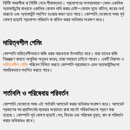
নির্দিষ্ট সময়সীমা বা নির্দিষ্ট গেমে সীমাবদ্ধতা। প্রমোশনের অপব্যবহার—যেমন একাধিক
অ্যাকাউন্টের মাধ্যমে একাধিক বোনাস দাবি করার চেষ্টা—বোনাস ফান্ড বাতিল, জয়ের অর্থ
হারানো এবং অ্যাকাউন্ট স্থগিত হওয়ার কারণ হতে পারে। কোম্পানি যেকোনো সময় পূর্ব
ঘোষণা ছাড়াই প্রমোশন পরিবর্তন বা বাতিল করার অধিকার সংরক্ষণ করে।
দায়িত্বশীল গেমিং
কোম্পানি দায়িত্বশীলভাবে বাজি ধরার আচরণকে উৎসাহিত করে। যারা তাদের বাজি
নিয়ন্ত্রণে রাখতে অসুবিধা অনুভব করেন, তারা সহায়তা চাইতে পারেন। একটি নিরাপদ ও
দায়িত্বশীল গেমিং
পরিবেশ নিশ্চিত করতে কোম্পানি প্রয়োজনে এমন অ্যাকাউন্টগুলো
সাময়িকভাবে স্থগিত করতে পারে।
শর্তাবলি ও পরিষেবায় পরিবর্তন
কোম্পানি যেকোনো সময় এই শর্তাবলি আপডেট করার অধিকার সংরক্ষণ করে। আপডেট
প্রকাশের পর প্ল্যাটফর্মের ব্যবহার অব্যাহত রাখা মানেই পরিবর্তনগুলো গ্রহণ করা
হয়েছে। কোম্পানি পূর্ব ঘোষণা ছাড়াই গেম, ফিচার এবং পরিষেবা যুক্ত, বাদ বা পরিবর্তন
করার অধিকারও রাখে।