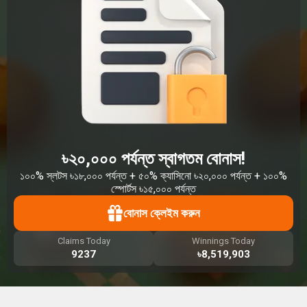
৳২০,০০০ পর্যন্ত স্বাগতম বোনাস!
১০০% স্লটস ৳১৮,০০০ পর্যন্ত + ৫০% ক্যাসিনো ৳২০,০০০ পর্যন্ত + ১০০%
স্পোর্টস ৳১৫,০০০ পর্যন্ত
বোনাস ক্লেইম করুন
Claims Today
Winnings Today
9237
৳8,519,903